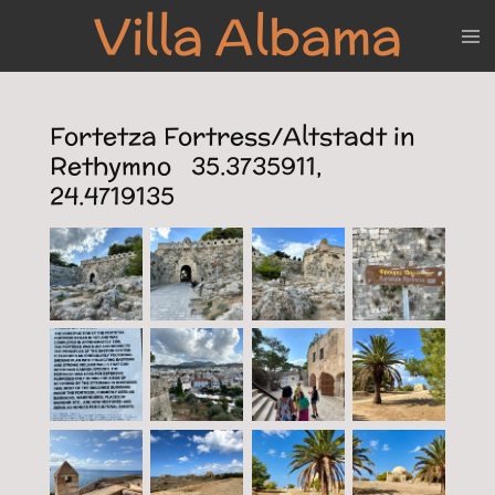
Villa Albama
Zum
Hauptinhalt
springen
Fortetza Fortress/Altstadt in
Rethymno 35.3735911,
24.4719135