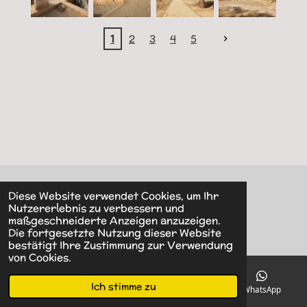
1
2
3
4
5
Diese Website verwendet Cookies, um Ihr
© 2022 - 2026 Villa Albama
Nutzererlebnis zu verbessern und
maßgeschneiderte Anzeigen anzuzeigen.
Die fortgesetzte Nutzung dieser Website
bestätigt Ihre Zustimmung zur Verwendung
von Cookies.
Ich stimme zu
E-Mail
Telefon
Karte
WhatsApp