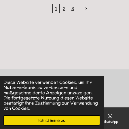
1
2
3
Diese Website verwendet Cookies, um Ihr
© 2022 - 2026 Villa Albama
Nutzererlebnis zu verbessern und
maßgeschneiderte Anzeigen anzuzeigen.
Die fortgesetzte Nutzung dieser Website
bestätigt Ihre Zustimmung zur Verwendung
von Cookies.
Ich stimme zu
E-Mail
Telefon
Karte
WhatsApp